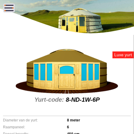
Luxe yurt
Yurt-code:
8-ND-1W-6P
Diameter van de yurt:
8 meter
Raampaneel:
6
Paneel breedte:
450 cm