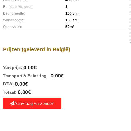
Ramen in de deur:
1
Deur breedte:
150 cm
Wandhoogte:
180 cm
Oppervlakte:
50m²
Prijzen
(geleverd in België)
0.00
€
Yurt prijs:
0.00
€
Transport & Belasting::
0.00
€
BTW:
0.00
€
Totaal:
Aanvraag verzenden