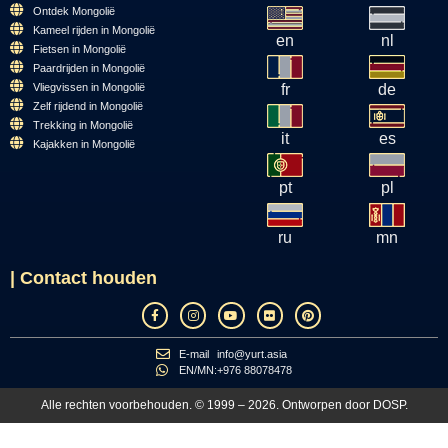
Ontdek Mongolië
Kameel rijden in Mongolië
en
nl
Fietsen in Mongolië
Paardrijden in Mongolië
Vliegvissen in Mongolië
fr
de
Zelf rijdend in Mongolië
Trekking in Mongolië
it
es
Kajakken in Mongolië
pt
pl
ru
mn
| Contact houden
E-mail
info@yurt.asia
EN/MN:
+976 88078478
Alle rechten voorbehouden. © 1999 – 2026. Ontworpen door
DOSP
.