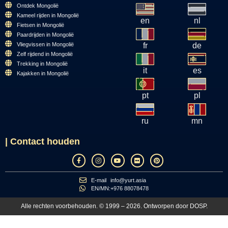
Ontdek Mongolië
Kameel rijden in Mongolië
en
nl
Fietsen in Mongolië
Paardrijden in Mongolië
Vliegvissen in Mongolië
fr
de
Zelf rijdend in Mongolië
Trekking in Mongolië
it
es
Kajakken in Mongolië
pt
pl
ru
mn
| Contact houden
E-mail
info@yurt.asia
EN/MN:
+976 88078478
Alle rechten voorbehouden. © 1999 – 2026. Ontworpen door
DOSP
.