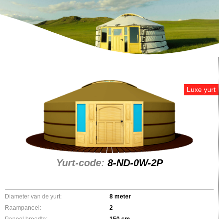
Luxe yurt
Yurt-code:
8-ND-0W-2P
Diameter van de yurt:
8 meter
Raampaneel:
2
Paneel breedte:
150 cm