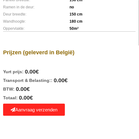
Ramen in de deur:
no
Deur breedte:
150 cm
Wandhoogte:
180 cm
Oppervlakte:
50m²
Prijzen
(geleverd in België)
0.00
€
Yurt prijs:
0.00
€
Transport & Belasting::
0.00
€
BTW:
0.00
€
Totaal:
Aanvraag verzenden