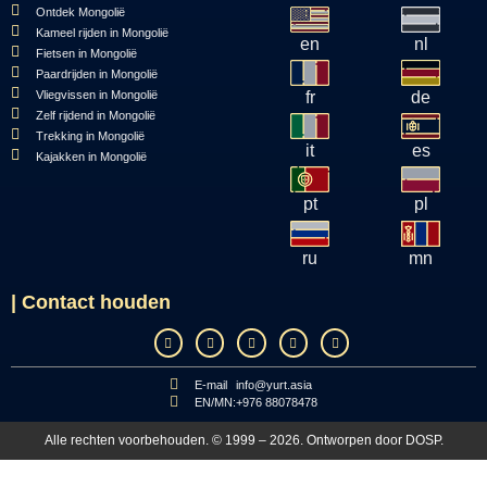
Ontdek Mongolië
Kameel rijden in Mongolië
en
nl
Fietsen in Mongolië
Paardrijden in Mongolië
Vliegvissen in Mongolië
fr
de
Zelf rijdend in Mongolië
Trekking in Mongolië
it
es
Kajakken in Mongolië
pt
pl
ru
mn
| Contact houden
E-mail
info@yurt.asia
EN/MN:
+976 88078478
Alle rechten voorbehouden. © 1999 – 2026. Ontworpen door
DOSP
.