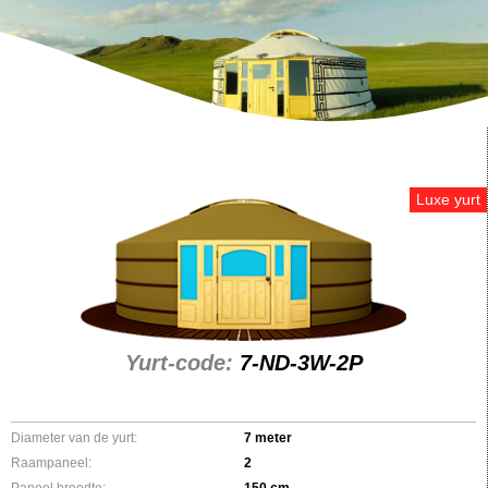
Luxe yurt
Yurt-code:
7-ND-3W-2P
Diameter van de yurt:
7 meter
Raampaneel:
2
Paneel breedte:
150 cm