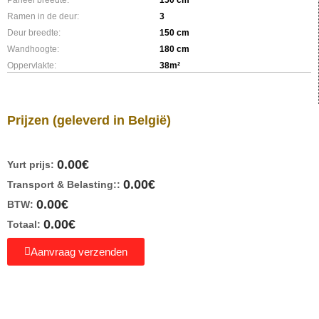
Ramen in de deur:
3
Deur breedte:
150 cm
Wandhoogte:
180 cm
Oppervlakte:
38m²
Prijzen
(geleverd in België)
0.00
€
Yurt prijs:
0.00
€
Transport & Belasting::
0.00
€
BTW:
0.00
€
Totaal:
Aanvraag verzenden