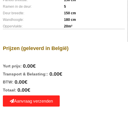
Ramen in de deur:
5
Deur breedte:
150 cm
Wandhoogte:
180 cm
Oppervlakte:
20m²
Prijzen
(geleverd in België)
0.00
€
Yurt prijs:
0.00
€
Transport & Belasting::
0.00
€
BTW:
0.00
€
Totaal:
Aanvraag verzenden