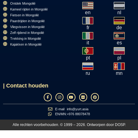
Ontdek Mongolië
Kameel rijden in Mongolië
en
nl
Fietsen in Mongolië
Paardrijden in Mongolië
Vliegvissen in Mongolië
fr
de
Zelf rijdend in Mongolië
Trekking in Mongolië
it
es
Kajakken in Mongolië
pt
pl
ru
mn
| Contact houden
E-mail
info@yurt.asia
EN/MN:
+976 88078478
Alle rechten voorbehouden. © 1999 – 2026. Ontworpen door
DOSP
.