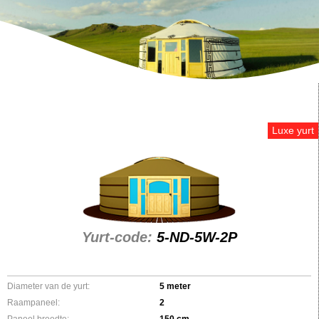
Luxe yurt
Yurt-code:
5-ND-5W-2P
Diameter van de yurt:
5 meter
Raampaneel:
2
Paneel breedte:
150 cm