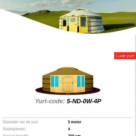
Luxe yurt
Yurt-code:
5-ND-0W-4P
Diameter van de yurt:
5 meter
Raampaneel:
4
Paneel breedte:
300 cm