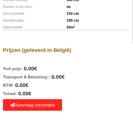
Ramen in de deur:
no
Deur breedte:
150 cm
Wandhoogte:
180 cm
Oppervlakte:
20m²
Prijzen
(geleverd in België)
0.00
€
Yurt prijs:
0.00
€
Transport & Belasting::
0.00
€
BTW:
0.00
€
Totaal:
Aanvraag verzenden