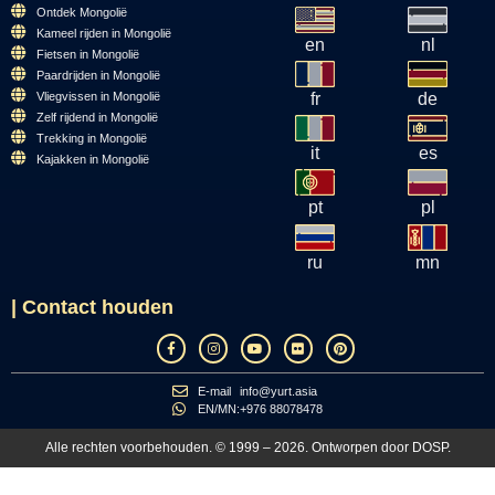
Ontdek Mongolië
Kameel rijden in Mongolië
en
nl
Fietsen in Mongolië
Paardrijden in Mongolië
Vliegvissen in Mongolië
fr
de
Zelf rijdend in Mongolië
Trekking in Mongolië
it
es
Kajakken in Mongolië
pt
pl
ru
mn
| Contact houden
E-mail
info@yurt.asia
EN/MN:
+976 88078478
Alle rechten voorbehouden. © 1999 – 2026. Ontworpen door
DOSP
.