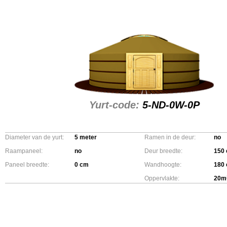
Yurt-code:
5-ND-0W-0P
Diameter van de yurt:
5 meter
Ramen in de deur:
no
Raampaneel:
no
Deur breedte:
150
Paneel breedte:
0 cm
Wandhoogte:
180
Oppervlakte:
20m