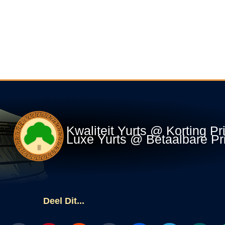
Kwaliteit Yurts @ Korting Pr
Luxe Yurts @ Betaalbare Pr
Deel Dit...