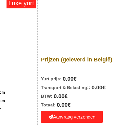
Luxe yurt
Prijzen
(geleverd in België)
0.00
€
Yurt prijs:
0.00
€
Transport & Belasting::
 cm
0.00
€
BTW:
 cm
0.00
€
Totaal:
²
Aanvraag verzenden