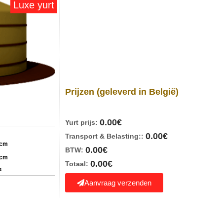
Luxe yurt
Prijzen
(geleverd in België)
0.00
€
Yurt prijs:
0.00
€
Transport & Belasting::
 cm
0.00
€
BTW:
 cm
0.00
€
Totaal:
²
Aanvraag verzenden