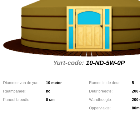
Yurt-code:
10-ND-5W-0P
Diameter van de yurt:
10 meter
Ramen in de deur:
5
Raampaneel:
no
Deur breedte:
200
Paneel breedte:
0 cm
Wandhoogte:
200
Oppervlakte:
80m