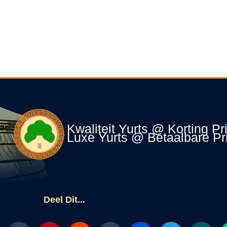
Kwaliteit Yurts @ Korting Pr
Luxe Yurts @ Betaalbare Pr
Deel Dit...